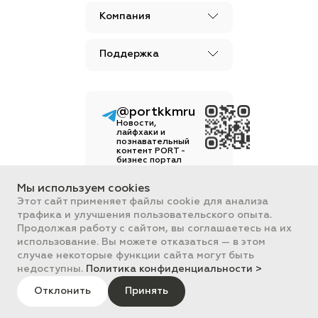
Компания
Поддержка
@portkkmru
Новости,
лайфхаки и
познавательный
контент PORT -
бизнес портал
Вся информация, размещенная на
Мы используем cookies
сайте, носит ознакомительный
Этот сайт применяет файлы cookie для анализа
характер и не является
трафика и улучшения пользовательского опыта.
публичной офертой,
определяемой положениями
Продолжая работу с сайтом, вы соглашаетесь на их
Статьи 437 ГК РФ.
использование. Вы можете отказаться — в этом
Все цены на сайте указаны с НДС.
случае некоторые функции сайта могут быть
ООО "ПОРТ" ИНН 2461018892,
недоступны.
Политика конфиденциальности >
ОГРН 1022401953496
ПОРТ 2011-2026
Отклонить
Политика обработки данных
Принять