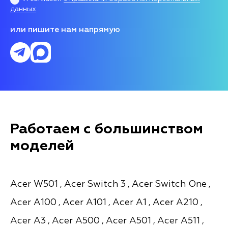
данных
или пишите нам напрямую
Работаем с большинством
моделей
Acer W501
Acer Switch 3
Acer Switch One
,
,
,
Acer A100
Acer A101
Acer A1
Acer A210
,
,
,
,
Acer A3
Acer A500
Acer A501
Acer A511
,
,
,
,