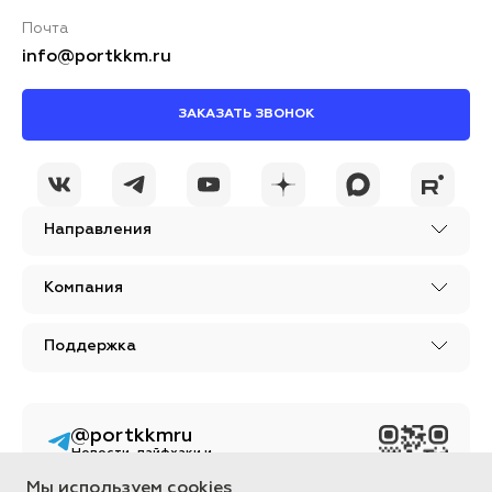
Почта
info@portkkm.ru
ЗАКАЗАТЬ ЗВОНОК
Я принимаю условия
ОСТАВИТЬ
политики
КОММЕНТАРИЙ
конфиденциальности
Направления
Компания
Поддержка
@portkkmru
Новости, лайфхаки и
познавательный
контент PORT - бизнес
Мы используем cookies