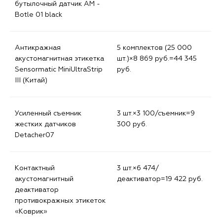
бутылочный датчик AM -
Botle 01 black
Антикражная
5 комплектов (25 000
акустомагнитная этикетка
шт.)×8 869 руб.=44 345
Sensormatic MiniUltraStrip
руб.
III (Китай)
Усиленный съемник
3 шт.×3 100/съемник=9
жестких датчиков
300 руб.
Detacher07
Контактный
3 шт.×6 474/
акустомагнитный
деактиватор=19 422 руб.
деактиватор
противокражных этикеток
«Коврик»