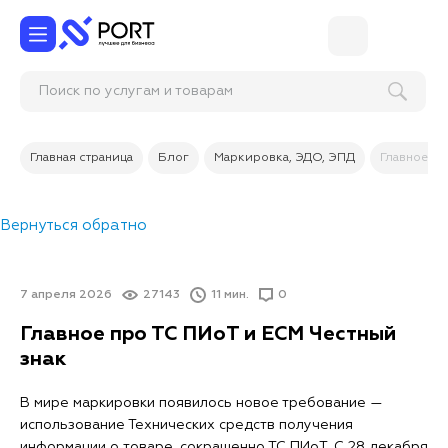
Замена тач-п
Главная страница
Блог
Маркировка, ЭДО, ЭПД
Главное пр
Вернуться обратно
7 апреля 2026
27143
11 мин.
0
Главное про ТС ПИоТ и ЕСМ Честный
знак
В мире маркировки появилось новое требование —
использование Технических средств получения
информации о товаре, сокращенно ТС ПИоТ. С 28 декабря