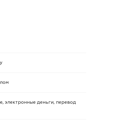
у
алом
е, электронные деньги, перевод