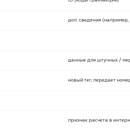
ID (коды транзакции)
доп. сведения (например, 
данные для штучных / ме
новый тег, передает номе
признак расчета в интер