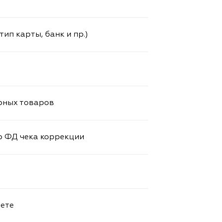
тип карты, банк и пр.)
рных товаров
р ФД чека коррекции
нете