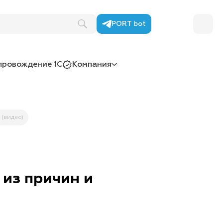
PORT bot
провождение 1С
Компания
 (видео)
из причин и