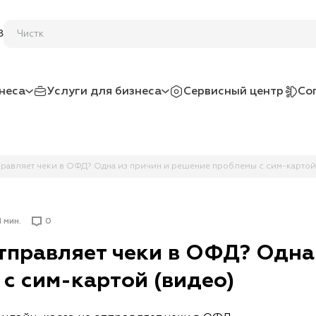
8
неса
Услуги для бизнеса
Сервисный центр
Со
правляет чеки в ОФД? Одна из причин и решение проблемы с сим-картой
1 мин.
0
тправляет чеки в ОФД? Одна 
с сим-картой (видео)