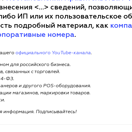
внесения <…> сведений, позволяющ
ибо ИП или их пользовательское о
есть подробный материал, как
компа
рпоративные номера
.
нашего
официального YouTube-канала
.
ном для российского бизнеса.
, связанных с торговлей.
54-ФЗ.
канеров и другого POS-оборудования.
ации магазинов, маркировки товаров.
и.
я информация. Подписывайтесь!