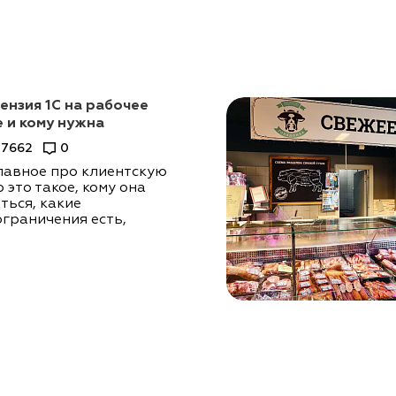
ензия 1С на рабочее
е и кому нужна
7662
0
лавное про клиентскую
 это такое, кому она
ться, какие
ограничения есть,