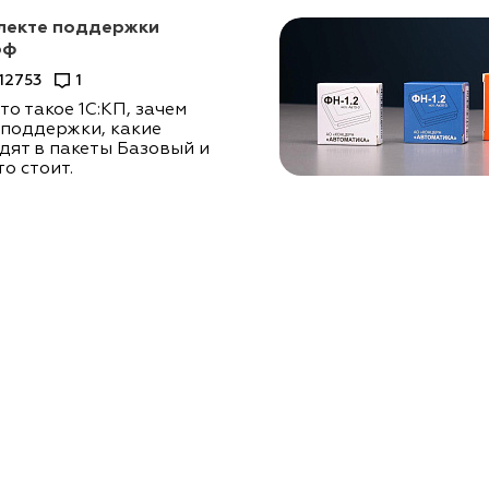
плекте поддержки
оф
12753
1
то такое 1С:КП, зачем
 поддержки, какие
дят в пакеты Базовый и
то стоит.