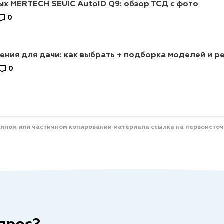
х MERTECH SEUIC AutoID Q9: обзор ТСД с фото
0
ния для дачи: как выбрать + подборка моделей и р
0
олном или частичном копировании материала ссылка на первоисточ