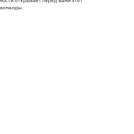
ности открывает перед вами этот
 команды.