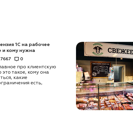
ензия 1С на рабочее
е и кому нужна
7667
0
лавное про клиентскую
 это такое, кому она
ться, какие
ограничения есть,