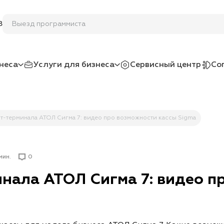
Выезд программис
8
неса
Услуги для бизнеса
Сервисный центр
Со
т-терминала АТОЛ Сигма 7: видео про возможности кассы Sigma
мин.
0
нала АТОЛ Сигма 7: видео п