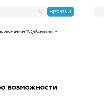
PORT bot
провождение 1С
Компания
ро возможности