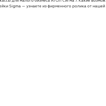
ссы для малого бизнеса АТОЛ Сигма 7. Какие возмож
йки Sigma — узнаете из фирменного ролика от нашей