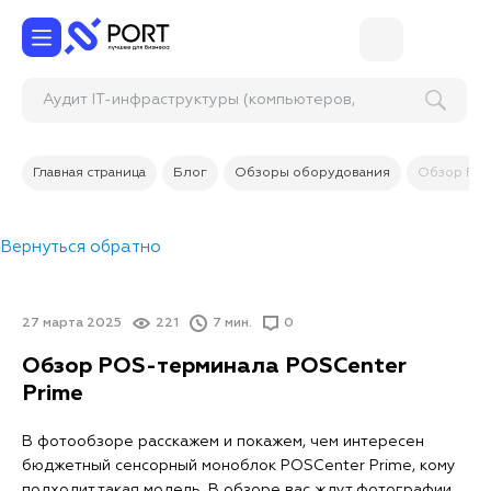
Аудит IT-инфраструктуры (компьютеров,
серверо
Главная страница
Блог
Обзоры оборудования
Обзор POS
Вернуться обратно
27 марта 2025
221
7 мин.
0
Обзор POS-терминала POSCenter
Prime
В фотообзоре расскажем и покажем, чем интересен
бюджетный сенсорный моноблок POSCenter Prime, кому
подходит такая модель. В обзоре вас ждут фотографии