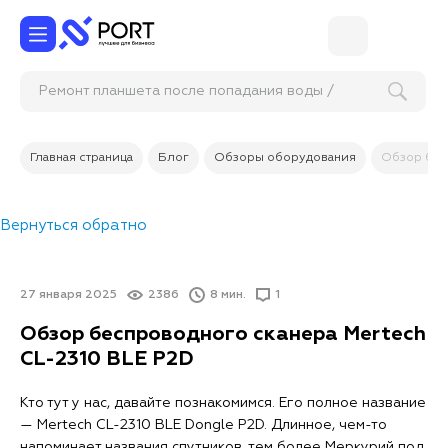
Ремонт планшета после попадания воды /
чистка от грязи, пыли
Главная страница
Блог
Обзоры оборудования
Обзор бес
Вернуться обратно
27 января 2025
2386
8 мин.
1
Обзор беспроводного сканера Mertech
CL-2310 BLE P2D
Кто тут у нас, давайте познакомимся. Его полное название
— Mertech CL-2310 BLE Dongle P2D. Длинное, чем-то
напоминает названия спутников, тем более Меркурий под