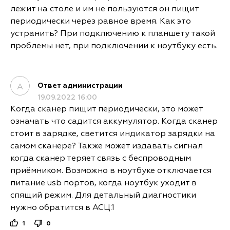
лежит на столе и им не пользуются он пищит
Ваш комментарий*
периодически через равное время. Как это
устранить? При подключению к планшету такой
проблемы нет, при подключении к ноутбуку есть.
Ответ администрации
А
19.09.2022 16:00
Я принимаю условия
ОСТАВИТЬ
политики
Когда сканер пищит периодически, это может
КОММЕНТАРИЙ
конфиденциальности
означать что садится аккумулятор. Когда сканер
стоит в зарядке, светится индикатор зарядки на
самом сканере? Также может издавать сигнал
когда сканер теряет связь с беспроводным
приёмником. Возможно в ноутбуке отключается
питание usb портов, когда ноутбук уходит в
спящий режим. Для детальный диагностики
нужно обратится в АСЦ.1
1
0