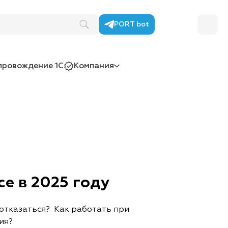
PORT bot
провождение 1С
Компания
е в 2025 году
 отказаться? Как работать при
ния?