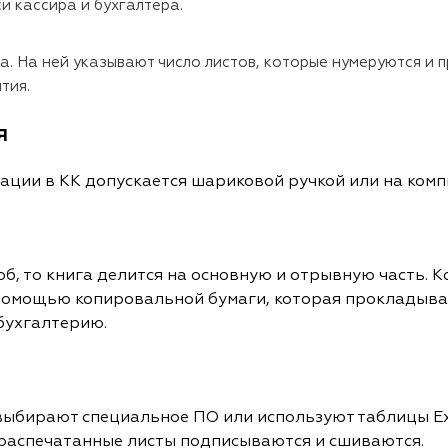
и кассира и бухгалтера.
. На ней указывают число листов, которые нумеруются и п
ятия.
я
ации в КК допускается шариковой ручкой или на ком
об, то книга делится на основную и отрывную часть.
 помощью копировальной бумаги, которая прокладывае
 бухгалтерию.
выбирают специальное ПО или используют таблицы Exc
распечатанные листы подписываются и сшиваются.