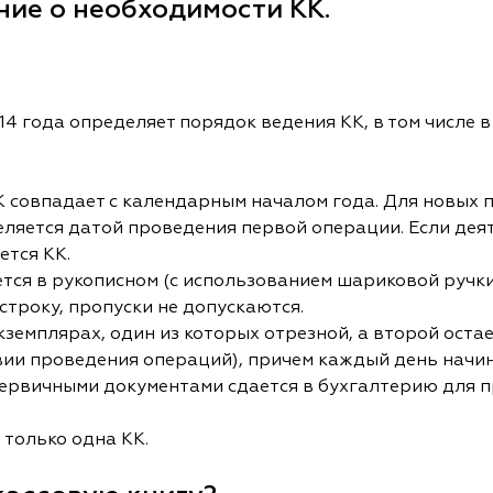
ние о необходимости КК.
14 года определяет порядок ведения КК, в том числе 
 совпадает с календарным началом года. Для новых 
еляется датой проведения первой операции. Если дея
ется КК.
ся в рукописном (с использованием шариковой ручки
троку, пропуски не допускаются.
кземплярах, один из которых отрезной, а второй остает
вии проведения операций), причем каждый день начин
первичными документами сдается в бухгалтерию для п
только одна КК.