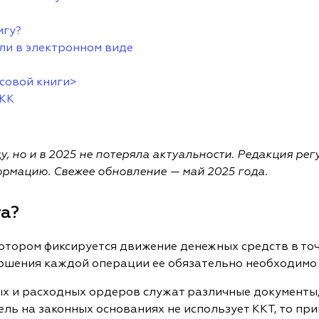
игу?
ли в электронном виде
ссовой книги>
 КК
у, но и в 2025 не потеряла актуальности. Редакция ре
ормацию. Свежее обновление — май 2025 года.
га?
 котором фиксируется движение денежных средств в т
ршения каждой операции ее обязательно необходимо
х и расходных ордеров служат различные документы,
ль на законных основаниях не использует ККТ, то пр