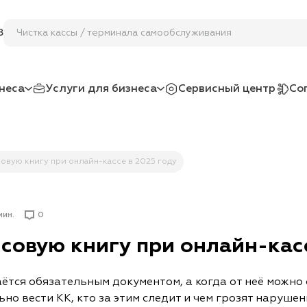
Чистка кассы / терминала сам
8
неса
Услуги для бизнеса
Сервисный центр
Со
совую книгу при онлайн-кассе в 2025 году
мин.
0
совую книгу при онлайн-касс
аётся обязательным документом, а когда от неё можно
но вести КК, кто за этим следит и чем грозят наруше