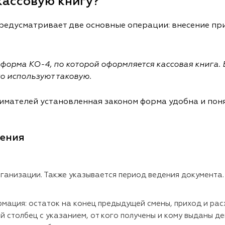
кассовую книгу?
редусматривает две основные операции: внесение при
.
форма КО-4, по которой оформляется кассовая книга. 
о используют таковую.
мателей установленная законом форма удобна и пон
ения
ганизации. Также указывается период ведения документа.
мация: остаток на конец предыдущей смены, приход и рас
й столбец с указанием, от кого получены и кому выданы д