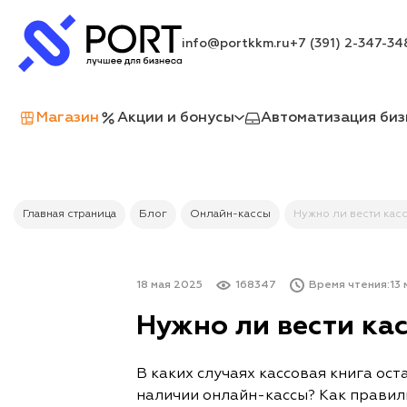
info@portkkm.ru
+7 (391) 2-347-34
Магазин
Акции и бонусы
Автоматизация биз
Главная страница
Блог
Онлайн-кассы
Нужно ли вести кас
18 мая 2025
168347
Время чтения:
13 
Нужно ли вести кас
В каких случаях кассовая книга ост
наличии онлайн-кассы? Как правиль