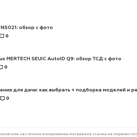
 NS021: обзор с фото
0
х MERTECH SEUIC AutoID Q9: обзор ТСД с фото
0
ния для дачи: как выбрать + подборка моделей и р
0
олном или частичном копировании материала ссылка на первоисточ