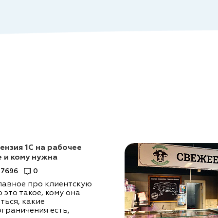
ензия 1С на рабочее
е и кому нужна
7696
0
лавное про клиентскую
 это такое, кому она
ться, какие
ограничения есть,