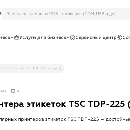
Замена разъёмов на POS-терминале (COM, USB и др.)
8
неса
Услуги для бизнеса
Сервисный центр
Со
тера этикеток TSC TDP-225 (видео)
 мин.
0
нтера этикеток TSC TDP-225 
улярных принтеров этикеток TSC TDP-225 — достойны