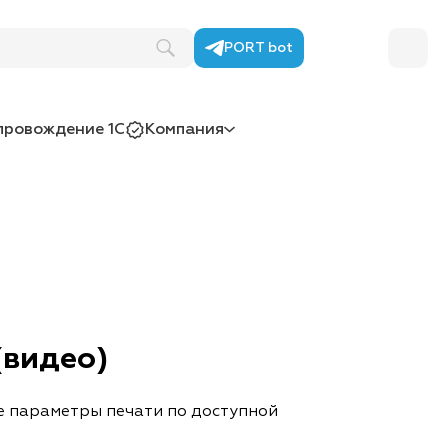
PORT bot
провождение 1С
Компания
(видео)
е параметры печати по доступной