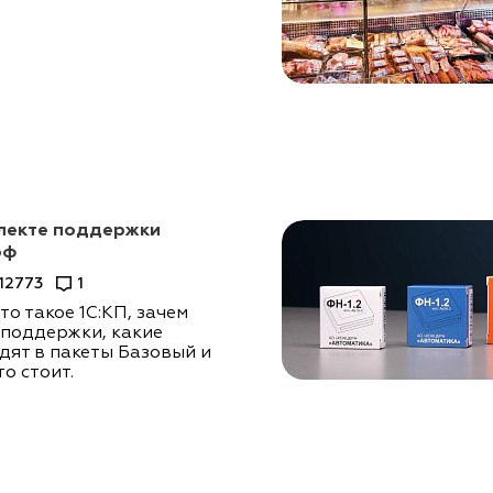
плекте поддержки
оф
12773
1
то такое 1С:КП, зачем
 поддержки, какие
дят в пакеты Базовый и
то стоит.