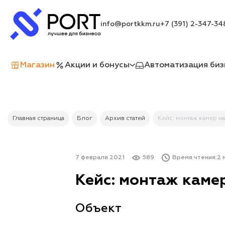
info@portkkm.ru
+7 (391) 2-347-34
Магазин
Акции и бонусы
Автоматизация биз
Главная страница
Блог
Архив статей
Кейс: монтаж камер н
7 февраля 2021
589
Время чтения:
2 
Кейс: монтаж каме
Объект