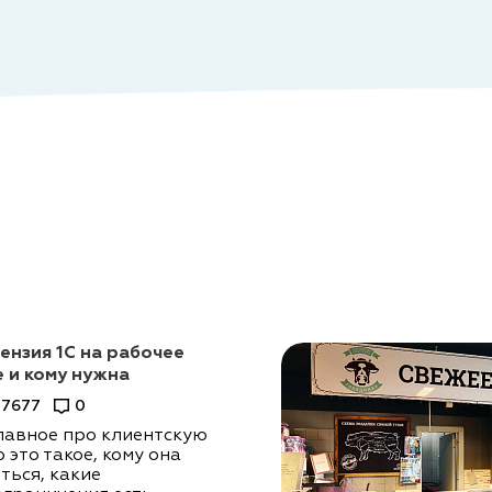
ензия 1С на рабочее
е и кому нужна
7677
0
лавное про клиентскую
 это такое, кому она
ться, какие