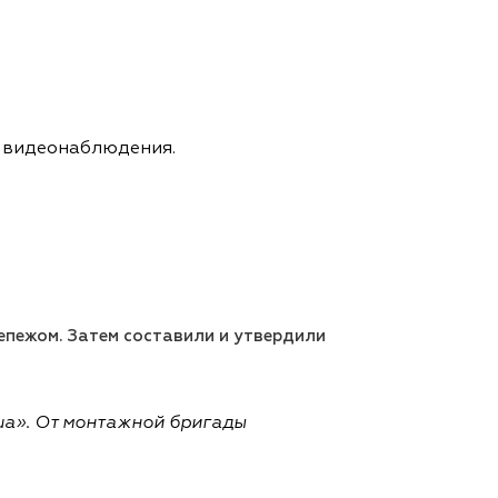
ы видеонаблюдения.
епежом. Затем составили и утвердили
ua». От монтажной бригады