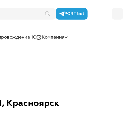
лей
PORT bot
провождение 1С
Компания
1, Красноярск