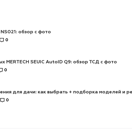
 NS021: обзор с фото
0
х MERTECH SEUIC AutoID Q9: обзор ТСД с фото
0
ния для дачи: как выбрать + подборка моделей и р
0