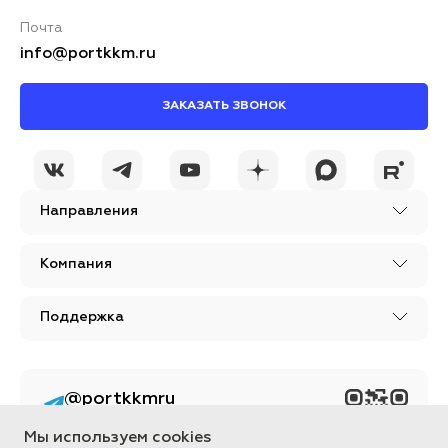
Почта
info@portkkm.ru
ЗАКАЗАТЬ ЗВОНОК
Я принимаю условия
ОСТАВИТЬ
политики
КОММЕНТАРИЙ
конфиденциальности
Направления
Компания
Поддержка
@portkkmru
Новости, лайфхаки и
познавательный
Мы используем cookies
контент PORT - бизнес