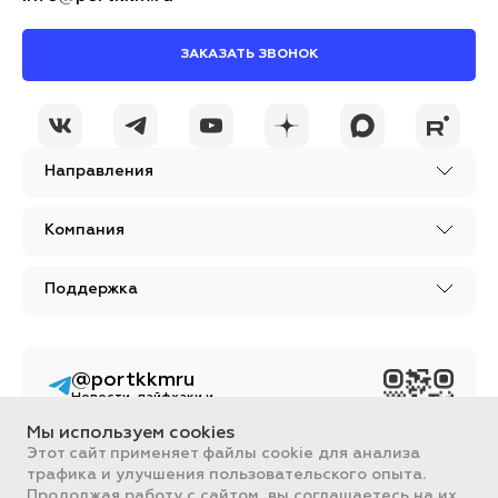
ЗАКАЗАТЬ ЗВОНОК
Я принимаю условия
ОСТАВИТЬ
политики
КОММЕНТАРИЙ
конфиденциальности
Направления
Компания
Поддержка
@portkkmru
Новости, лайфхаки и
познавательный
контент PORT - бизнес
Мы используем cookies
портал
Этот сайт применяет файлы cookie для анализа
трафика и улучшения пользовательского опыта.
Вся информация, размещенная на сайте, носит ознакомительный
характер и не является публичной офертой, определяемой
Продолжая работу с сайтом, вы соглашаетесь на их