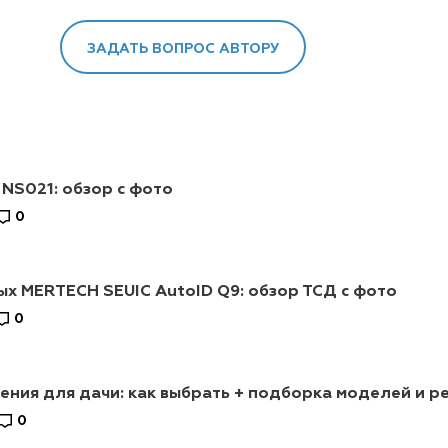
ЗАДАТЬ ВОПРОС АВТОРУ
 NS021: обзор с фото
0
х MERTECH SEUIC AutoID Q9: обзор ТСД с фото
0
ния для дачи: как выбрать + подборка моделей и р
0