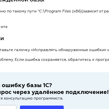
но по такому пути
"C:\Program Files (x86)(зависит от
тите.
ки
оставьте галочку «Исправлять обнаруженные ошибки» 
облему. Если ошибка сохраняется, обратитесь к прогр
 ошибку базы 1С?
рос через удалённое подключение!
те консультацию программиста.