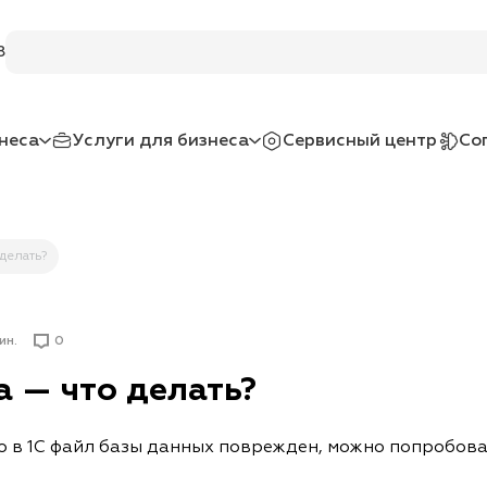
Поиск по услугам и товарам
8
неса
Услуги для бизнеса
Сервисный центр
Со
делать?
ин.
0
а — что делать?
то в 1С файл базы данных поврежден, можно попробов