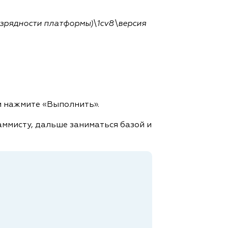
 разрядности платформы)\1cv8\версия
и нажмите «Выполнить».
аммисту, дальше заниматься базой и