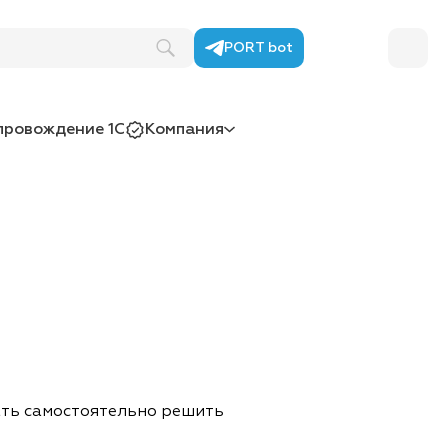
PORT bot
провождение 1С
Компания
ать самостоятельно решить