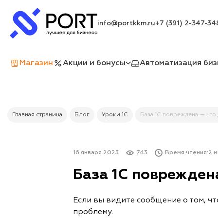
info@portkkm.ru
+7 (391) 2-347-34
Магазин
Акции и бонусы
Автоматизация биз
Главная страница
Блог
Уроки 1С
База 1С повреждена — что 
16 января 2023
743
Время чтения:
2 м
База 1С поврежден
Если вы видите сообщение о том, ч
проблему.