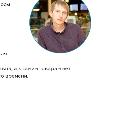
росы
ая:
вца, а к самим товарам нет
го времени.