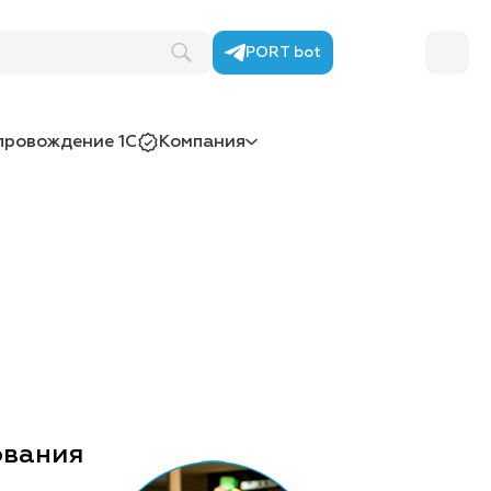
PORT bot
провождение 1С
Компания
ования