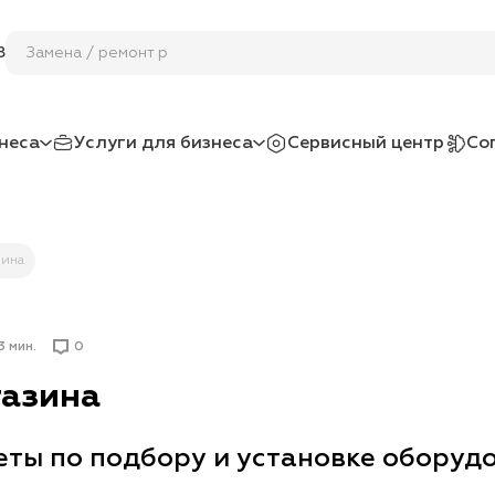
Замена / ремонт разъема питани
8
неса
Услуги для бизнеса
Сервисный центр
Со
зина
3 мин.
0
газина
еты по подбору и установке оборуд