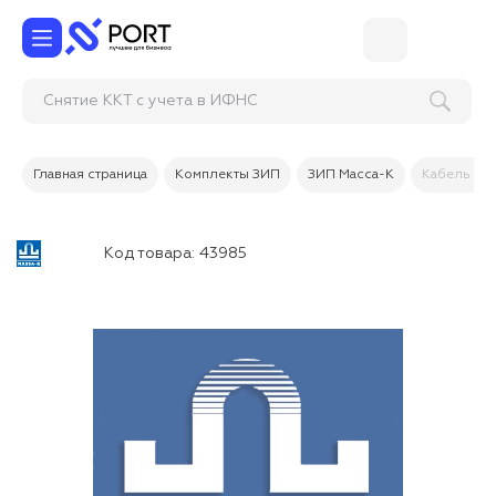
Снятие ККТ с учета в ИФНС
Главная страница
Комплекты ЗИП
ЗИП Масса-К
Кабель пло
Код товара:
43985