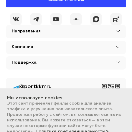
ЗАКАЗАТЬ ЗВОНОК
Направления
Компания
Поддержка
@portkkmru
Новости, лайфхаки и
познавательный
Мы используем cookies
контент PORT - бизнес
портал
Этот сайт применяет файлы cookie для анализа
трафика и улучшения пользовательского опыта.
Вся информация, размещенная на сайте, носит ознакомительный
Продолжая работу с сайтом, вы соглашаетесь на их
характер и не является публичной офертой, определяемой
использование. Вы можете отказаться — в этом
положениями Статьи 437 ГК РФ.
случае некоторые функции сайта могут быть
Все цены на сайте указаны с НДС. ООО "ПОРТ" ИНН 2461018892,
ОГРН 1022401953496
недоступны.
Политика конфиденциальности >