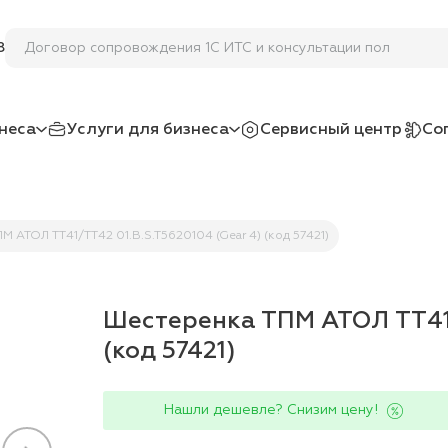
Договор сопровождения 1С ИТС и консультации польз
8
неса
Услуги для бизнеса
Сервисный центр
Со
 АТОЛ TT41/TT42 01.B.S.T5620104 (Gear 4) (код 57421)
Шестеренка ТПМ АТОЛ TT41/
(код 57421)
Нашли дешевле? Снизим цену!