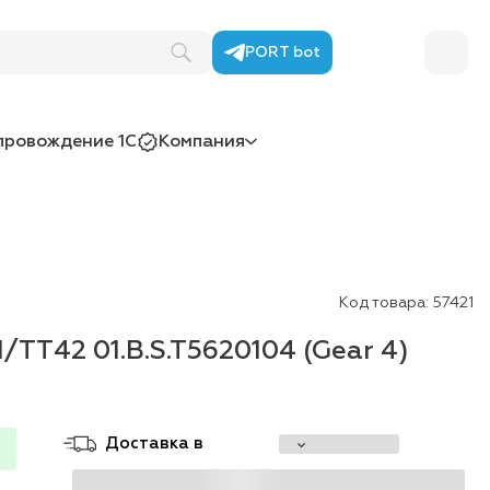
PORT bot
провождение 1С
Компания
Код товара:
57421
TT42 01.B.S.T5620104 (Gear 4)
Доставка в