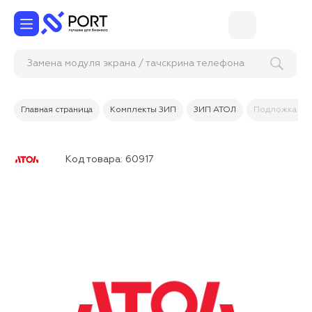
Замена модуля экрана / тачскрина телефона
Главная страница
Комплекты ЗИП
ЗИП АТОЛ
Подложка кла
Код товара:
60917