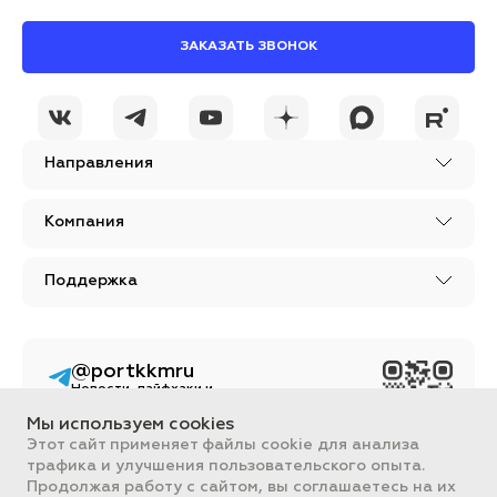
ЗАКАЗАТЬ ЗВОНОК
Направления
Компания
Поддержка
@portkkmru
Новости, лайфхаки и
познавательный
контент PORT - бизнес
Мы используем cookies
портал
Этот сайт применяет файлы cookie для анализа
трафика и улучшения пользовательского опыта.
Вся информация, размещенная на сайте, носит ознакомительный
характер и не является публичной офертой, определяемой
Продолжая работу с сайтом, вы соглашаетесь на их