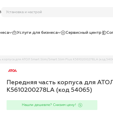
Установка и на
8
неса
Услуги для бизнеса
Сервисный центр
Со
ь корпуса для АТОЛ Smart.Slim/Smart.Slim Plus K5610200278LA (код 540
Передняя часть корпуса для АТОЛ
K5610200278LA (код 54065)
Нашли дешевле? Снизим цену!