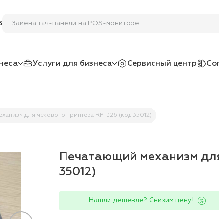
Замена тач-панели на POS-мониторе
8
неса
Услуги для бизнеса
Сервисный центр
Со
ханизм для чекового принтера RP-326 (код 35012)
Печатающий механизм для
35012)
Нашли дешевле? Снизим цену!