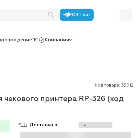
PORT bot
провождение 1С
Компания
Код товара:
35012
 чекового принтера RP-326 (код
Доставка в