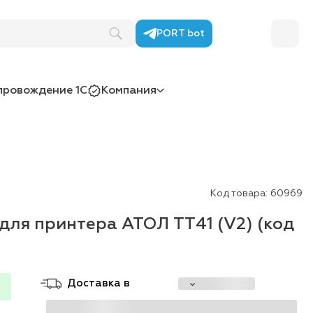
PORT bot
провождение 1С
Компания
Код товара:
60969
ля принтера АТОЛ TT41 (V2) (код
Доставка в