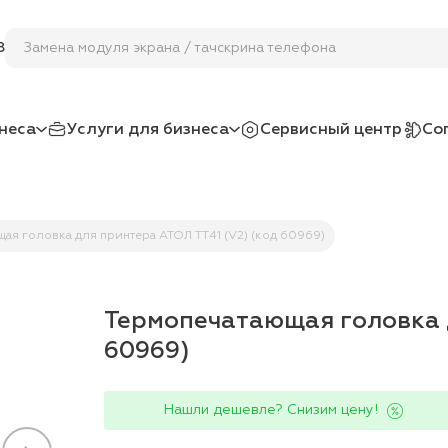
Замена модуля экрана / тачскрина телефона
8
неса
Услуги для бизнеса
Сервисный центр
Со
ая головка для принтера АТОЛ TT41 (V2) (код 60969)
Термопечатающая головка д
60969)
Нашли дешевле? Снизим цену!