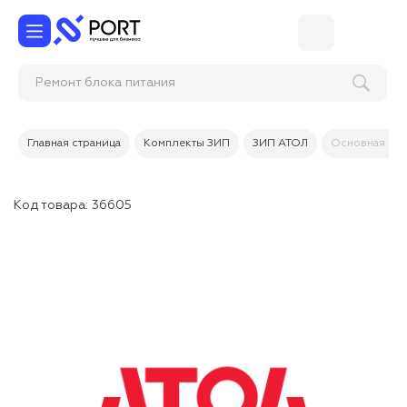
Ремонт блока питан
Главная страница
Комплекты ЗИП
ЗИП АТОЛ
Основная пла
Код товара:
36605