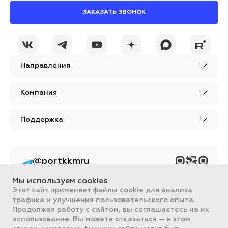
ЗАКАЗАТЬ ЗВОНОК
Направления
Компания
Поддержка
@portkkmru
Новости, лайфхаки и
познавательный
Мы используем cookies
контент PORT - бизнес
портал
Этот сайт применяет файлы cookie для анализа
трафика и улучшения пользовательского опыта.
Вся информация, размещенная на сайте, носит ознакомительный
Продолжая работу с сайтом, вы соглашаетесь на их
характер и не является публичной офертой, определяемой
использование. Вы можете отказаться — в этом
положениями Статьи 437 ГК РФ.