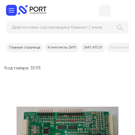
Диагностика сортировщика банкнот /
Главная страница
Комплекты ЗИП
ЗИП АТОЛ
Материнская п
Код товара:
35113