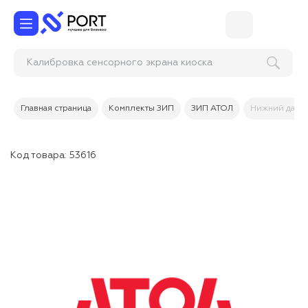
Калибровка сенсорного экрана киоска
самообслуживан
Главная страница
Комплекты ЗИП
ЗИП АТОЛ
Нижний датчи
Код товара:
53616