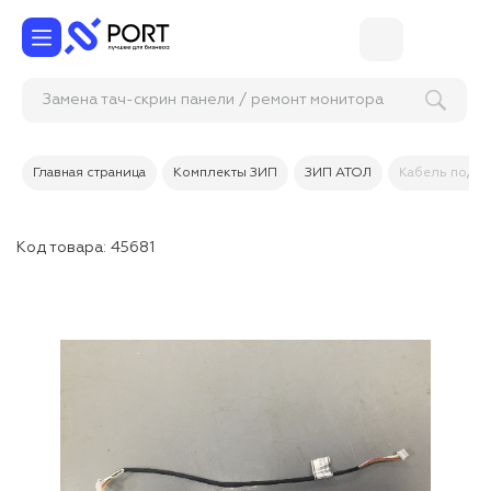
Замена тач-скрин панели / ремонт монитора
КСО
Главная страница
Комплекты ЗИП
ЗИП АТОЛ
Кабель подсв
Код товара:
45681