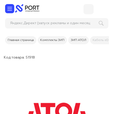
Яндекс.Директ (запуск рекламы и один месяц
веде
Главная страница
Комплекты ЗИП
ЗИП АТОЛ
Кабель eDP дл
Код товара:
51918