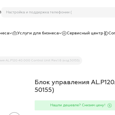
Настройка и поддержка телефонии (АТС
8
неса
Услуги для бизнеса
Сервисный центр
Со
я AL.P120.40.000 Control Unit Rev.1.8 (код 50155)
Блок управления AL.P120.4
50155)
Нашли дешевле? Снизим цену!