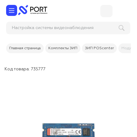
Настройка системы видеонаблюдения
Главная страница
Комплекты ЗИП
ЗИП POScenter
Модуль о
Код товара:
735777