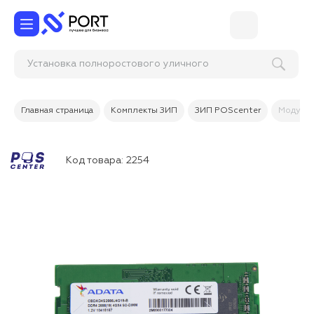
Установка полноростового уличного
турникета
Главная страница
Комплекты ЗИП
ЗИП POScenter
Модуль 
Код товара:
2254