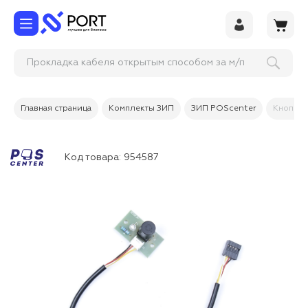
Прокладка кабеля открытым способом за м/п
Главная страница
Комплекты ЗИП
ЗИП POScenter
Кнопка 
Код товара:
954587