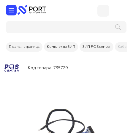
Главная страница
Комплекты ЗИП
ЗИП POScenter
Кабель 
Код товара:
735729