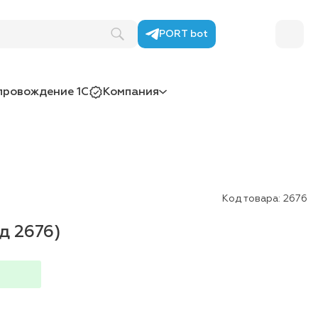
PORT bot
провождение 1С
Компания
Код товара:
2676
д 2676)