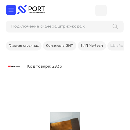
Подключение сканера штрих-кода к 1С
Главная страница
Комплекты ЗИП
ЗИП Mertech
Шлейф соед
Код товара:
2936