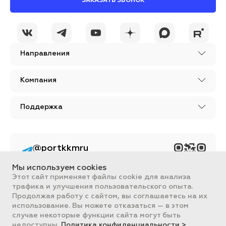
ЗАКАЗАТЬ ЗВОНОК
Направления
Компания
Поддержка
@portkkmru
Новости, лайфхаки и
познавательный
Мы используем cookies
контент PORT - бизнес
портал
Этот сайт применяет файлы cookie для анализа
трафика и улучшения пользовательского опыта.
Вся информация, размещенная на сайте, носит ознакомительный
Продолжая работу с сайтом, вы соглашаетесь на их
характер и не является публичной офертой, определяемой
использование. Вы можете отказаться — в этом
положениями Статьи 437 ГК РФ.
случае некоторые функции сайта могут быть
Все цены на сайте указаны с НДС. ООО "ПОРТ" ИНН 2461018892,
ОГРН 1022401953496
недоступны.
Политика конфиденциальности >