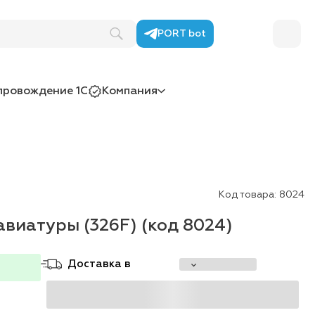
PORT bot
провождение 1С
Компания
Код товара:
8024
виатуры (326F) (код 8024)
Доставка в