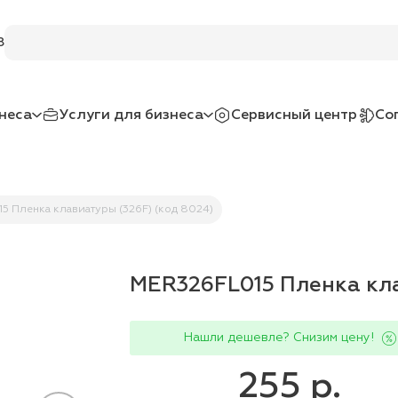
Поиск по услугам и товарам
8
неса
Услуги для бизнеса
Сервисный центр
Со
5 Пленка клавиатуры (326F) (код 8024)
MER326FL015 Пленка кла
Нашли дешевле? Снизим цену!
255 р.