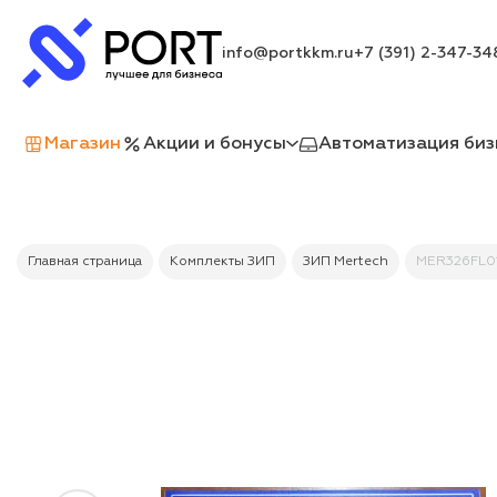
info@portkkm.ru
+7 (391) 2-347-34
Магазин
Акции и бонусы
Автоматизация биз
Главная страница
Комплекты ЗИП
ЗИП Mertech
MER326FL01