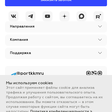
ЗАКАЗАТЬ ЗВОНОК
Направления
Компания
Поддержка
@portkkmru
Новости, лайфхаки и
познавательный
Мы используем cookies
контент PORT - бизнес
портал
Этот сайт применяет файлы cookie для анализа
трафика и улучшения пользовательского опыта.
Вся информация, размещенная на сайте, носит ознакомительный
Продолжая работу с сайтом, вы соглашаетесь на их
характер и не является публичной офертой, определяемой
использование. Вы можете отказаться — в этом
положениями Статьи 437 ГК РФ.
случае некоторые функции сайта могут быть
Все цены на сайте указаны с НДС. ООО "ПОРТ" ИНН 2461018892,
ОГРН 1022401953496
недоступны.
Политика конфиденциальности >