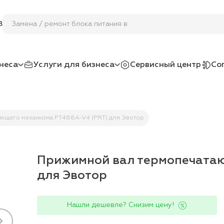
Замена / ремонт блока питания в вес
8
неса
Услуги для бизнеса
Сервисный центр
Со
ющего механизма PT488A-V4 (PRT) для Эвотор
Прижимной вал термопечатаю
для Эвотор
Нашли дешевле? Снизим цену!