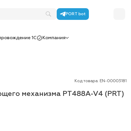
PORT bot
провождение 1С
Компания
Код товара:
EN-00003181
щего механизма PT488A-V4 (PRT)