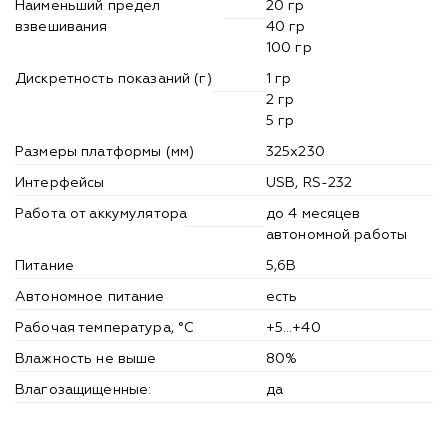
Наименьший предел
20 гр
взвешивания
40 гр
100 гр
Дискретность показаний (г)
1 гр
2 гр
5 гр
Размеры платформы (мм)
325x230
Интерфейсы
USB, RS-232
Работа от аккумулятора
до 4 месяцев
автономной работы
Питание
5,6В
Автономное питание
есть
Рабочая температура, °С
+5…+40
Влажность не выше
80%
Влагозащищенные:
да