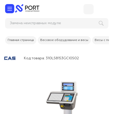
Замена неисправных модулей на
Главная страница
Весовое оборудование и весы
Весы с печа
Код товара:
310L58153GCI0502