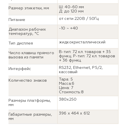
Ш: 40-60 мм
Размер этикетки, мм
Д: до 120 мм
от сети 220В / 50Гц
Питание
-10 ~ +40
Диапазон рабочих
температур, °C
жидкокристаллический
Тип дисплея
B-тип: 72 кл. товаров + 35
Число клавиш прямого
функц. P-тип: 72 кл. товаров
вызова из памяти
+ 36 функц.
RS232, Ethernet, PS/2,
Интерфейс
кассовый
Тара: 5
Количество знаков
Масса:6
Цена: 7
Стоимость:8
380x250
Размеры платформы,
мм
396 x 464 x 612
Габаритные размеры,
мм