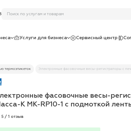
Поиск по услугам и товарам
8
неса
Услуги для бизнеса
Сервисный центр
Со
ью термоэтикеток
Электронные фасовочные весы-регистраторы с печа
лектронные фасовочные весы-регис
асса-К MK-RP10-1 с подмоткой лент
5 / 1 отзыв