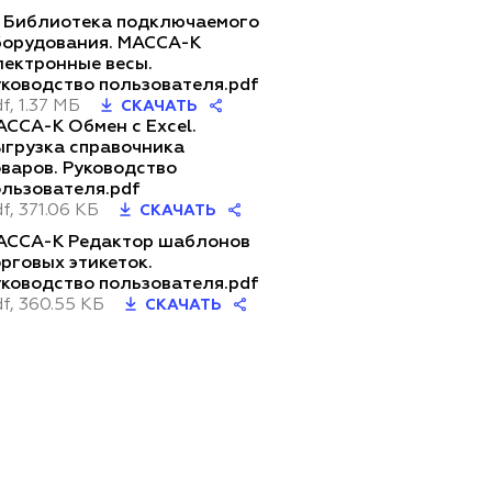
С Библиотека подключаемого
борудования. МАССА-К
лектронные весы.
уководство пользователя.pdf
f, 1.37 МБ
СКАЧАТЬ
АССА-К Обмен с Excel.
ыгрузка справочника
оваров. Руководство
ользователя.pdf
f, 371.06 КБ
СКАЧАТЬ
АССА-К Редактор шаблонов
рговых этикеток.
уководство пользователя.pdf
f, 360.55 КБ
СКАЧАТЬ