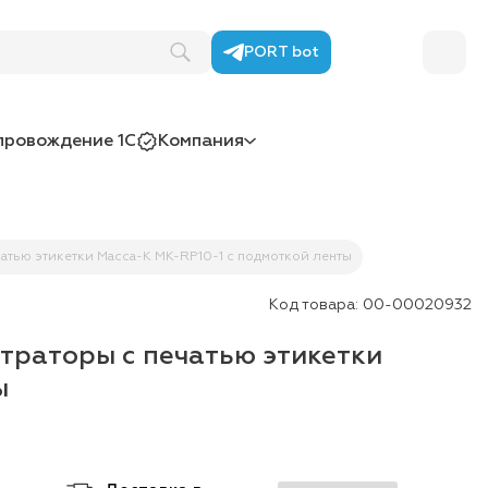
PORT bot
провождение 1С
Компания
тью этикетки Масса-К MK-RP10-1 с подмоткой ленты
Код товара:
00-00020932
траторы с печатью этикетки
ы