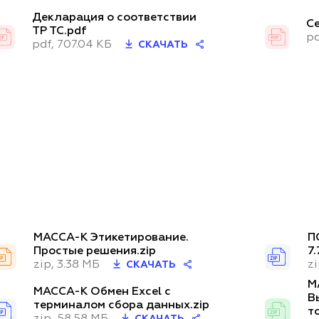
Декларация о соответствии
С
ТР ТС.pdf
pd
pdf, 707.04 КБ
СКАЧАТЬ
МАССА-К Этикетирование.
П
Простые решения.zip
7.
zip, 3.38 МБ
zi
СКАЧАТЬ
М
МАССА-К Обмен Excel с
В
терминалом сбора данных.zip
т
zip, 58.58 МБ
СКАЧАТЬ