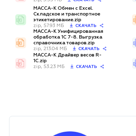
МАССА-К Обмен с Excel.
Складское и транспортное
этикетирование.zip
zip, 57.93 МБ
СКАЧАТЬ
МАССА-К Унифицированная
обработка 1С 7-8. Выгрузка
справочника товаров.zip
zip, 213.04 МБ
СКАЧАТЬ
МАССА-К Драйвер весов R-
1C.zip
zip, 53.23 МБ
СКАЧАТЬ