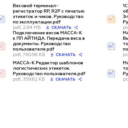
Весовой терминал-
1
регистратор RP, R2P с печатью
о
этикеток и чеков. Руководство
Э
по эксплуатации.pdf
Р
pdf, 2.84 МБ
pd
СКАЧАТЬ
Подключение весов МАССА-К
М
к ПП АЙТИДА. Передача веса в
В
документы. Руководство
т
пользователя.pdf
п
pdf, 740.96 КБ
pd
СКАЧАТЬ
МАССА-К Редактор шаблонов
М
логистических этикеток.
то
Руководство пользователя.pdf
Р
pdf, 359.62 КБ
pd
СКАЧАТЬ