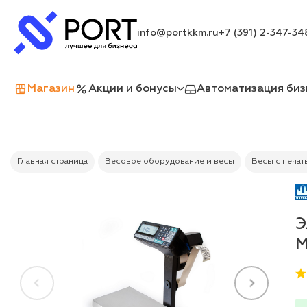
info@portkkm.ru
+7 (391) 2-347-34
Магазин
Акции и бонусы
Автоматизация биз
Главная страница
Весовое оборудование и весы
Весы с печат
Э
М