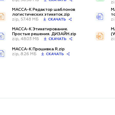
z
МАССА-К Редактор шаблонов
М
логистических этикеток.zip
т
zip, 57.48 МБ
z
СКАЧАТЬ
МАССА-К Этикетирование.
М
Простые решения. ДИЗАЙН.zip
(
zip, 48.03 МБ
z
СКАЧАТЬ
МАССА-К Прошивка R.zip
zip, 8.26 МБ
СКАЧАТЬ