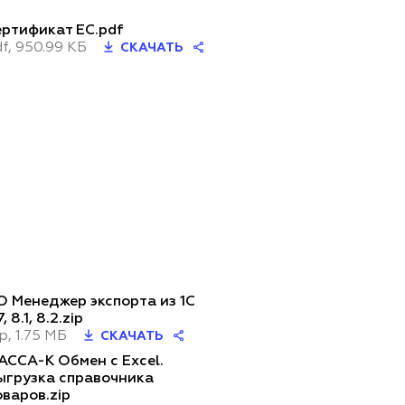
ертификат ЕС.pdf
f, 950.99 КБ
СКАЧАТЬ
О Менеджер экспорта из 1С
7, 8.1, 8.2.zip
p, 1.75 МБ
СКАЧАТЬ
АССА-К Обмен с Excel.
ыгрузка справочника
оваров.zip