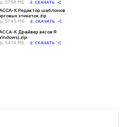
ip, 57.58 МБ
СКАЧАТЬ
АССА-К Редактор шаблонов
орговых этикеток.zip
ip, 57.45 МБ
СКАЧАТЬ
АССА-К Драйвер весов R
Windows).zip
ip, 54.14 МБ
СКАЧАТЬ