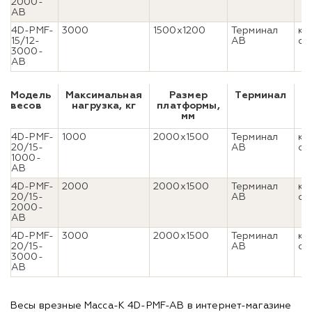
2000-
AB
4D-PMF-
3000
1500x1200
Терминал
ко
15/12-
AB
ст
3000-
AB
Модель
Максимальная
Размер
Терминал
весов
нагрузка, кг
платформы,
и
мм
4D-PMF-
1000
2000x1500
Терминал
ко
20/15-
AB
ст
1000-
AB
4D-PMF-
2000
2000x1500
Терминал
ко
20/15-
AB
ст
2000-
AB
4D-PMF-
3000
2000x1500
Терминал
ко
20/15-
AB
ст
3000-
AB
Весы врезные Масса-К 4D-PMF-AB в интернет-магазине