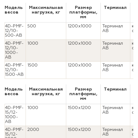
Модель
Максимальная
Размер
Терминал
весов
нагрузка, кг
платформы,
и
мм
4D-PMF-
500
1200x1000
Терминал
ко
12/10-
AB
ст
500-AB
4D-PMF-
1000
1200x1000
Терминал
ко
12/10-
AB
ст
1000-
AB
4D-PMF-
1500
1200x1000
Терминал
ко
12/10-
AB
ст
1500-AB
Модель
Максимальная
Размер
Терминал
весов
нагрузка, кг
платформы,
и
мм
4D-PMF-
1000
1500x1200
Терминал
ко
15/12-
AB
ст
1000-
AB
4D-PMF-
2000
1500x1200
Терминал
ко
15/12-
AB
ст