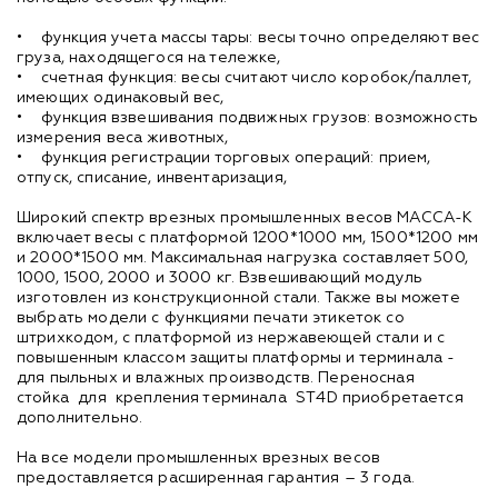
• функция учета массы тары: весы точно определяют вес
груза, находящегося на тележке,
• счетная функция: весы считают число коробок/паллет,
имеющих одинаковый вес,
• функция взвешивания подвижных грузов: возможность
измерения веса животных,
• функция регистрации торговых операций: прием,
отпуск, списание, инвентаризация,
Широкий спектр врезных промышленных весов МАССА-К
включает весы с платформой 1200*1000 мм, 1500*1200 мм
и 2000*1500 мм. Максимальная нагрузка составляет 500,
1000, 1500, 2000 и 3000 кг. Взвешивающий модуль
изготовлен из конструкционной стали. Также вы можете
выбрать модели с функциями печати этикеток со
штрихкодом, с платформой из нержавеющей стали и с
повышенным классом защиты платформы и терминала -
для пыльных и влажных производств. Переносная
стойка для крепления терминала ST4D приобретается
дополнительно.
На все модели промышленных врезных весов
предоставляется расширенная гарантия – 3 года.