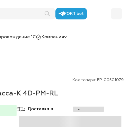
PORT bot
провождение 1С
Компания
Код товара:
ЕР-00501079
асса-К 4D-PM-RL
Доставка в