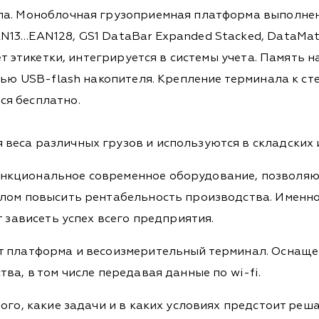
ла. Моноблочная грузоприемная платформа выполнен
13…EAN128, GS1 DataBar Expanded Stacked, DataMat
ает этикетки, интегрируется в системы учета. Память
щью USB-flash накопителя. Крепление терминала к ст
я бесплатно.
еса различных грузов и используются в складских и
нкциональное современное оборудование, позволяющ
елом повысить рентабельность производства. Именн
т зависеть успех всего предприятия.
т платформа и весоизмерительный терминал. Оснащ
ва, в том числе передавая данные по wi-fi.
ого, какие задачи и в каких условиях предстоит реш