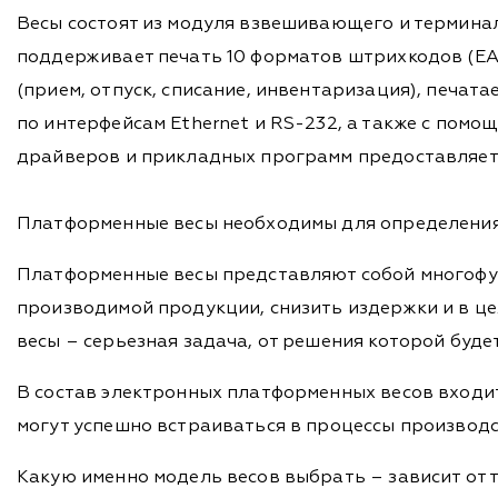
Весы состоят из модуля взвешивающего и термина
поддерживает печать 10 форматов штрихкодов (EAN
(прием, отпуск, списание, инвентаризация), печат
по интерфейсам Ethernet и RS-232, а также с помо
драйверов и прикладных программ предоставляетс
Платформенные весы необходимы для определения в
Платформенные весы представляют собой многофу
производимой продукции, снизить издержки и в ц
весы – серьезная задача, от решения которой буде
В состав электронных платформенных весов входи
могут успешно встраиваться в процессы производст
Какую именно модель весов выбрать – зависит от т