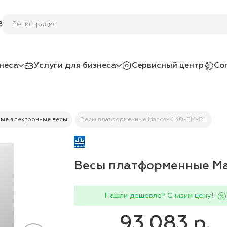
Ре
8
неса
Услуги для бизнеса
Сервисный центр
Со
ые электронные весы
Весы платформенные Масса-К 4D-PM-RL
Весы платформенные М
Нашли дешевле? Снизим цену!
93 083 р.