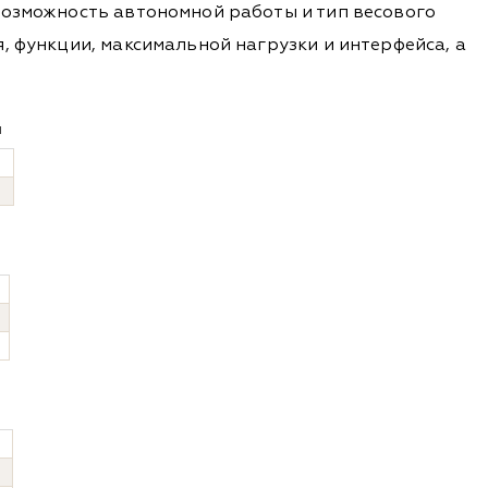
возможность автономной работы и тип весового
, функции, максимальной нагрузки и интерфейса, а
я
я