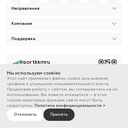
Направления
Компания
Поддержка
@portkkmru
Новости, лайфхаки и
познавательный
Мы используем cookies
контент PORT - бизнес
портал
Этот сайт применяет файлы cookie для анализа
трафика и улучшения пользовательского опыта.
Вся информация, размещенная на сайте, носит ознакомительный
Продолжая работу с сайтом, вы соглашаетесь на их
характер и не является публичной офертой, определяемой
использование. Вы можете отказаться — в этом
положениями Статьи 437 ГК РФ.
случае некоторые функции сайта могут быть
Все цены на сайте указаны с НДС. ООО "ПОРТ" ИНН 2461018892,
ОГРН 1022401953496
недоступны.
Политика конфиденциальности >
ПОРТ 2011-2026
Политика обработки данных
Отклонить
Принять