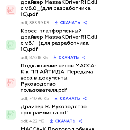
драйвер MassaKDriverR1C.dll
с v.8.0_(для разработчика
1С).pdf
pdf, 883.99 КБ
СКАЧАТЬ
Кросс-платформенный
драйвер MassaKDriverR1C.dll
с v.8.1_(для разработчика
1С).pdf
pdf, 876.18 КБ
СКАЧАТЬ
Подключение весов МАССА-
К к ПП АЙТИДА. Передача
веса в документы.
Руководство
пользователя.pdf
pdf, 740.96 КБ
СКАЧАТЬ
Драйвер R. Руководство
программиста.pdf
pdf, 4.22 МБ
СКАЧАТЬ
МАССА-К Протокол обмена