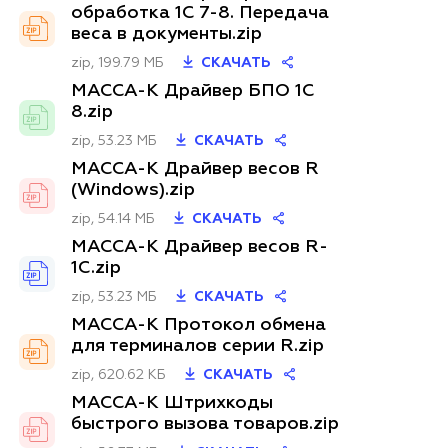
обработка 1С 7-8. Передача
веса в документы.zip
zip, 199.79 МБ
СКАЧАТЬ
МАССА-К Драйвер БПО 1С
8.zip
zip, 53.23 МБ
СКАЧАТЬ
МАССА-К Драйвер весов R
(Windows).zip
zip, 54.14 МБ
СКАЧАТЬ
МАССА-К Драйвер весов R-
1C.zip
zip, 53.23 МБ
СКАЧАТЬ
МАССА-К Протокол обмена
для терминалов серии R.zip
zip, 620.62 КБ
СКАЧАТЬ
МАССА-К Штрихкоды
быстрого вызова товаров.zip