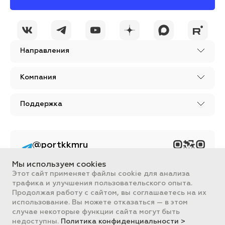
Направления
Компания
Поддержка
@portkkmru
Новости, лайфхаки и
познавательный
Мы используем cookies
контент PORT - бизнес
портал
Этот сайт применяет файлы cookie для анализа
трафика и улучшения пользовательского опыта.
Вся информация, размещенная на сайте, носит ознакомительный
Продолжая работу с сайтом, вы соглашаетесь на их
характер и не является публичной офертой, определяемой
использование. Вы можете отказаться — в этом
положениями Статьи 437 ГК РФ.
случае некоторые функции сайта могут быть
Все цены на сайте указаны с НДС. ООО "ПОРТ" ИНН 2461018892,
ОГРН 1022401953496
недоступны.
Политика конфиденциальности >