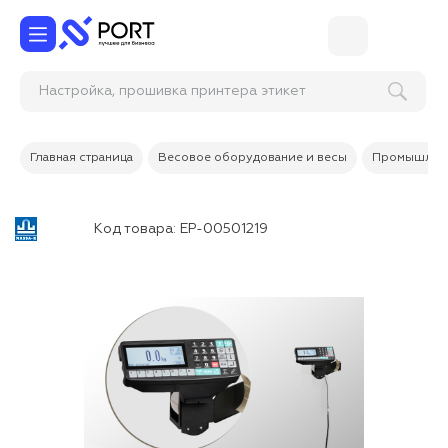
Настройка, прошивка принтера эт
Главная страница
Весовое оборудование и весы
Промышленн
Код товара:
ЕР-00501219