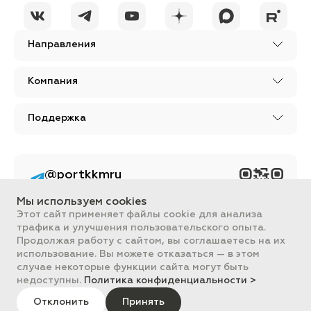
Направления
Компания
Поддержка
@portkkmru
Новости, лайфхаки и
познавательный
Мы используем cookies
контент PORT - бизнес
портал
Этот сайт применяет файлы cookie для анализа
трафика и улучшения пользовательского опыта.
Вся информация, размещенная на сайте, носит ознакомительный
Продолжая работу с сайтом, вы соглашаетесь на их
характер и не является публичной офертой, определяемой
использование. Вы можете отказаться — в этом
положениями Статьи 437 ГК РФ.
случае некоторые функции сайта могут быть
Все цены на сайте указаны с НДС. ООО "ПОРТ" ИНН 2461018892,
ОГРН 1022401953496
недоступны.
Политика конфиденциальности >
ПОРТ 2011-2026
Политика обработки данных
Отклонить
Принять