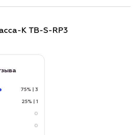
асса-К TB-S-RP3
отзыва
75%
|
3
25%
|
1
0
0