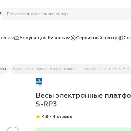
Регистрация кассов
8
неса
Услуги для бизнеса
Сервисный центр
Со
есы
Весы электронные платформенные напольные Масса-К TB-S-RP3
Весы электронные платфо
S-RP3
4.8 / 4 отзыва