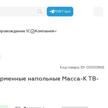
PORT bot
провождение 1С
Компания
Код товара:
ЕР-00500866
рменные напольные Масса-К TB-