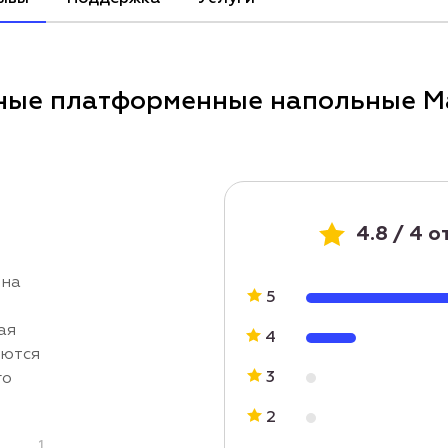
нные платформенные напольные М
4.8 / 4 
 на
5
ая
4
аются
3
го
2
1