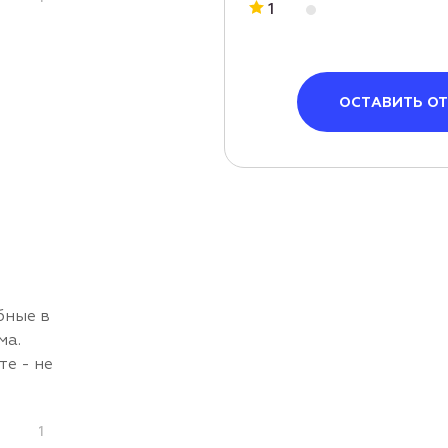
1
ОСТАВИТЬ О
бные в
ма.
те - не
1