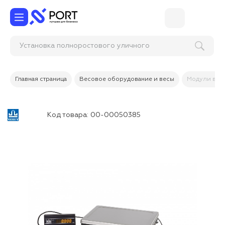
Установка полноростового уличного ту
Главная страница
Весовое оборудование и весы
Модули взв
Код товара:
00-00050385