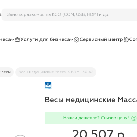
Замена разъёмов на КСО (COM, USB, HDMI и др.)
8
неса
Услуги для бизнеса
Сервисный центр
Со
 весы
Весы медицинские Масса-К ВЭМ-150 А2
Весы медицинские Масс
Нашли дешевле? Снизим цену!
20 507 р.