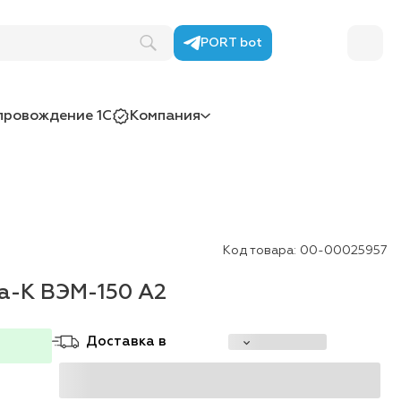
PORT bot
провождение 1С
Компания
Код товара:
00-00025957
а-К ВЭМ-150 А2
Доставка в